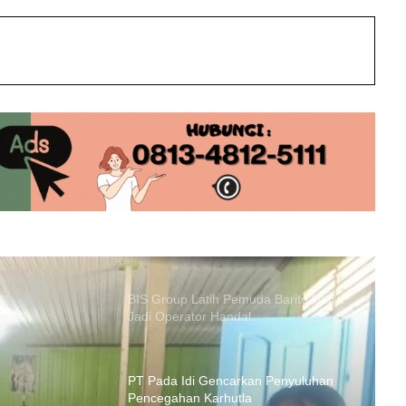
Tengah
int
Innalillahi! Bocah 10 Tahun yang
Tenggelam di Sungai Barito Lahei
Ditemukan Meninggal
Truk Tangki BBM Terbalik di Barito
Utara, Sopir Meninggal Tertindih Unit
BIS Group Latih Pemuda Barito Utara
Jadi Operator Handal
PT Pada Idi Gencarkan Penyuluhan
Pencegahan Karhutla
Desa Benangin II Ikuti Verifikasi
Faktual ProKlim, Didukung PT BEK &