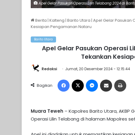
Apel Gelar Pasukan Operasi Lilin Telabang 2024 di Barito
Berita
|
Kalteng
|
Barito Utara
|
Apel Gelar Pasukan Op
Kesiapan Pengamanan Nataru
Barito Utara
Apel Gelar Pasukan Operasi Lil
Tekankan Kesia
Redaksi
Jumat, 20 Desember 2024 - 12:15:44
Facebook
X
Messenger
Share via Email
Print
Bagikan
Muara Teweh
– Kapolres Barito Utara, AKBP
Operasi Lilin Telabang di halaman Mapolres se
Apel ini diadakan untuk memastikan kesiap