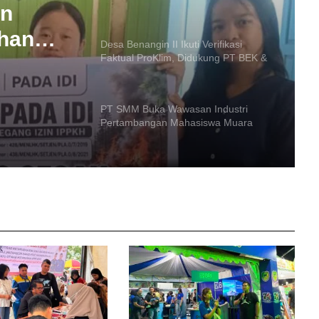
PT PAMA
PT SMM Buka Wawasan Industri
i
an
Pertambangan Mahasiswa Muara
oKlim,
Teweh
han
PT
Harumkan Barito Utara, Mr Green
Hidroponik Farm Tembus 10 Besar
UMKM Terbaik Astra
PT MPG Bagikan Seragam dan Tas
Gratis di Desa Karamuan
Polres Barito Utara PTDH Dua
Personelnya Karena Desersi
PT MPG Bagikan 114 Paket