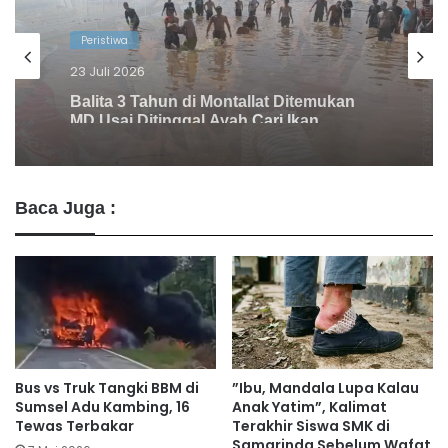
Peristiwa
14 Juli 2026
Innalillahi! Bocah 10 Tahun yang
Tenggelam di Sungai Barito Lahei
Ditemukan Meninggal
Baca Juga :
Bus vs Truk Tangki BBM di
​”Ibu, Mandala Lupa Kalau
Sumsel Adu Kambing, 16
Anak Yatim”, Kalimat
Tewas Terbakar
Terakhir Siswa SMK di
Samarinda Sebelum Wafat