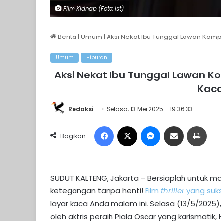
Film Kidnap (Foto: ist)
Berita
|
Umum
|
Aksi Nekat Ibu Tunggal Lawan Kompl
Umum
Hiburan
Aksi Nekat Ibu Tunggal Lawan K
Kaca
Redaksi
Selasa, 13 Mei 2025 - 19:36:33
Facebook
X
Messenger
Share via Email
Print
Bagikan
SUDUT KALTENG, Jakarta – Bersiaplah untuk 
ketegangan tanpa henti!
Film
thriller
yang suk
layar kaca Anda malam ini, Selasa (13/5/2025), 
oleh aktris peraih Piala Oscar yang karismatik, 