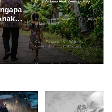
Kenapa Cuaca Panas Tiba-Tiba Hujan
di Malam Hari?
engapa
Anak
Calon Pengantin Kini Wajib Ikut
Bimwin, Apa Itu dan Apa Saja
Tiba-
Syaratnya?
Hari?
Mengapa Ikan Sapu-Sapu Dominasi
Sungai Tercemar? Ini Penjelasan
Dosen UNAIR
Mau Tanam Lengkeng? Inilah
Langkah Persiapan Lahan yang Tepat
Tampil Mengejutkan, PWI Pastikan
Tiket Final Mini Turnamen Domino