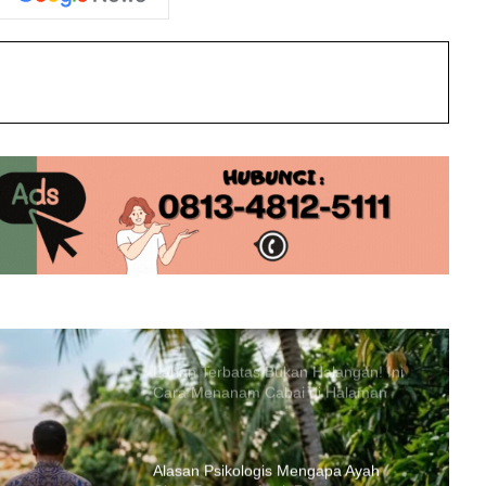
​Doa Malam Lailatul Qadar:
Keutamaan, Waktu, dan Amalan yang
int
Dianjurkan
Mengapa Zakat Harus Dimulai dari
Saudara Dekat?
Mau Mudik? Cek Bagian Ini Agar
Perjalanan Anda Tidak Berujung
Mogok
Lahan Terbatas Bukan Halangan! Ini
Cara Menanam Cabai di Halaman
Rumah Sempit agar Berbuah Lebat
Alasan Psikologis Mengapa Ayah
Cinta Pertama Anak Perempuanya