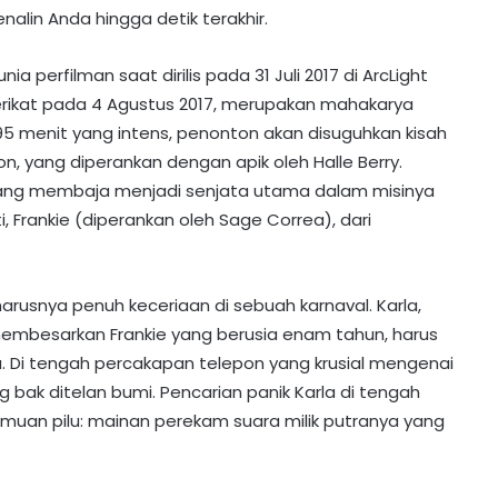
in Anda hingga detik terakhir.
 perfilman saat dirilis pada 31 Juli 2017 di ArcLight
erikat pada 4 Agustus 2017, merupakan mahakarya
 95 menit yang intens, penonton akan disuguhkan kisah
n, yang diperankan dengan apik oleh Halle Berry.
 yang membaja menjadi senjata utama dalam misinya
 Frankie (diperankan oleh Sage Correa), dari
arusnya penuh keceriaan di sebuah karnaval. Karla,
membesarkan Frankie yang berusia enam tahun, harus
. Di tengah percakapan telepon yang krusial mengenai
g bak ditelan bumi. Pencarian panik Karla di tengah
an pilu: mainan perekam suara milik putranya yang