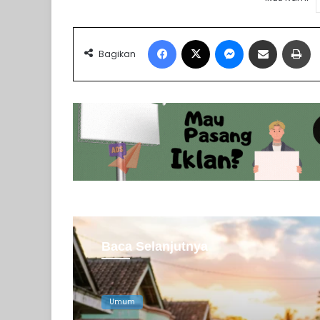
Facebook
X
Messenger
Share via Email
Pr
Bagikan
Baca Selanjutnya
Umum