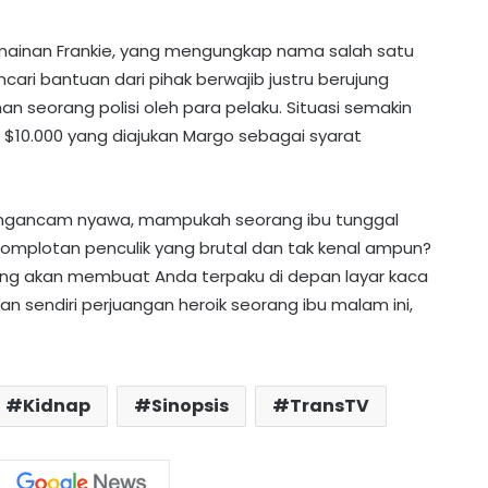
 mainan Frankie, yang mengungkap nama salah satu
cari bantuan dari pihak berwajib justru berujung
n seorang polisi oleh para pelaku. Situasi semakin
$10.000 yang diajukan Margo sebagai syarat
 mengancam nyawa, mampukah seorang ibu tunggal
mplotan penculik yang brutal dan tak kenal ampun?
ang akan membuat Anda terpaku di depan layar kaca
an sendiri perjuangan heroik seorang ibu malam ini,
Mau Tanam Lengkeng? Inilah
Langkah Persiapan Lahan yang Tepat
Kidnap
Sinopsis
TransTV
Tampil Mengejutkan, PWI Pastikan
Tiket Final Mini Turnamen Domino