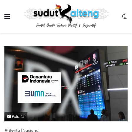
Menu
Sw
Foto: Ist
Berita
|
Nasional