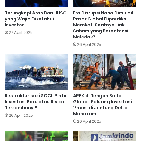
Terungkap! Arah Baru IHSG
Era Disrupsi Nano Dimulai!
yang Wajib Diketahui
Pasar Global Diprediksi
Investor
Meroket, Saatnya Lirik
Saham yang Berpotensi
27 April 2025
Meledak?
26 April 2025
Restrukturisasi SOCI: Pintu
APEX di Tengah Badai
Investasi Baru atau Risiko
Global: Peluang Investasi
Tersembunyi?
‘Emas’ di Jantung Delta
Mahakam!
26 April 2025
26 April 2025