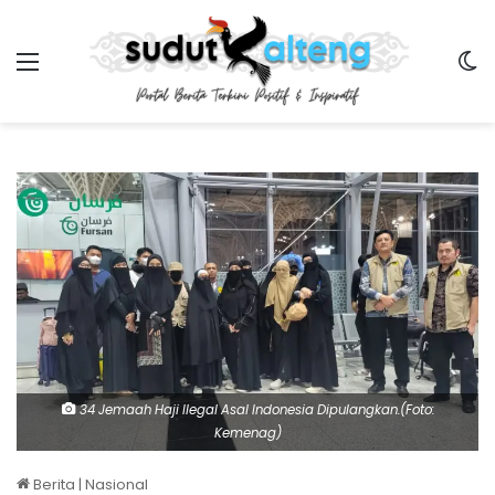
Menu
Sw
34 Jemaah Haji Ilegal Asal Indonesia Dipulangkan.(Foto:
Kemenag)
Berita
|
Nasional