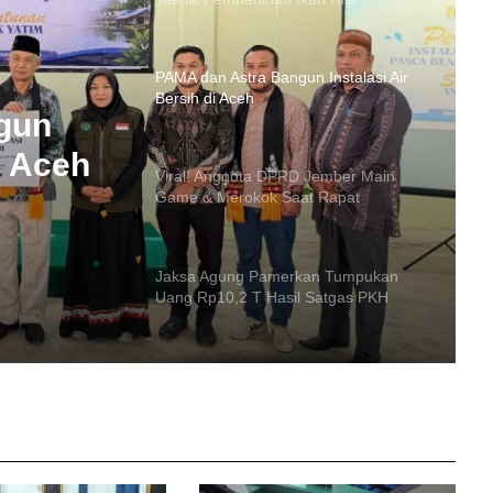
PAMA dan Astra Bangun Instalasi Air
Bersih di Aceh
gun
Viral! Anggota DPRD Jember Main
Game & Merokok Saat Rapat
i Aceh
Kesehatan
Jaksa Agung Pamerkan Tumpukan
Uang Rp10,2 T Hasil Satgas PKH
Demo Sopir di Kalsel: Desak
Pencabutan Izin SPBU yang Main
dengan Pelangsir
MK Tolak Gugatan UU IKN, Jakarta
Tetap Ibu Kota