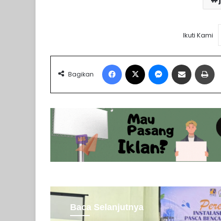
Ikuti Kami
Facebook
X
Messenger
Share via Email
Pr
Bagikan
Baca Selanjutnya