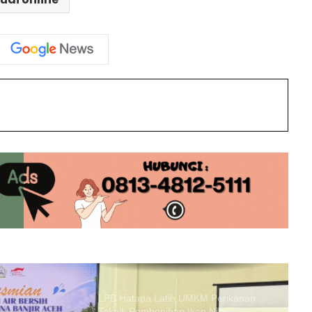
Pahit Jadi Manis! Ocha Dapat
Beasiswa ke Tiongkok Usai Viral di
Lomba Cerdas Cermat
Mbah Mardijiyono, Tunaikan Haji di
int
Usia Satu Abad Demi Wujudkan
Mimpi Istri
Pantura Terancam Tenggelam, Menko
AHY Siapkan Proyek Tanggul
Raksasa Sepanjang 575 KM
Presiden Prabowo Tekan Potongan
Ojol di Bawah 10%, “Lo yang
Keringat, Dia yang Dapat Duit!”
LPB Hatapa Latih UMKM Perikanan
Teknik Pembenihan Ikan Nila