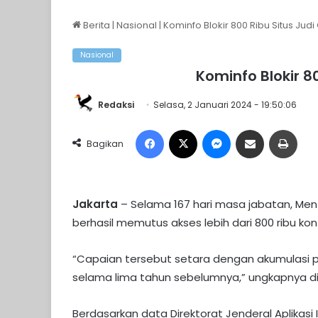
Berita
|
Nasional
|
Kominfo Blokir 800 Ribu Situs Judi
Nasional
Kominfo Blokir 80
Redaksi
Selasa, 2 Januari 2024 - 19:50:06
Facebook
X
Messenger
Share via Email
Print
Bagikan
Jakarta
– Selama 167 hari masa jabatan, Mente
berhasil memutus akses lebih dari 800 ribu konten
“Capaian tersebut setara dengan akumulasi pe
selama lima tahun sebelumnya,” ungkapnya di 
Berdasarkan data Direktorat Jenderal Aplikasi