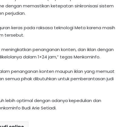
ne dengan memastikan ketepatan sinkronisasi sistem
 perjudian.
guran keras pada raksasa teknologi Meta karena masih
rm tersebut.
a meningkatkan penanganan konten, dan iklan dengan
dikelolanya dalam 1×24 jam,” tegas Menkominfo.
 dalam penanganan konten maupun iklan yang memuat
tan semua pihak dibutuhkan untuk pemberantasan judi
auh lebih optimal dengan adanya kepedulian dan
nkominfo Budi Arie Setiadi.
MK Tolak Gugatan UU IKN, Jakarta
Tetap Ibu Kota
judi online