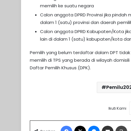
memilih ke suatu negara
Calon anggota DPRD Provinsi jika pindah 
dalam 1 (satu) provinsi dan daerah pemili
Calon anggota DPRD Kabupaten/Kota jik
lain di dalam 1 (satu) kabupaten/kota d
Pemilih yang belum terdaftar dalam DPT tida
memilih di TPS yang berada di wilayah domisi
Daftar Pemilih Khusus (DPK).
Pemilu20
Ikuti Kami
Facebook
X
Messenger
Share via Email
Pr