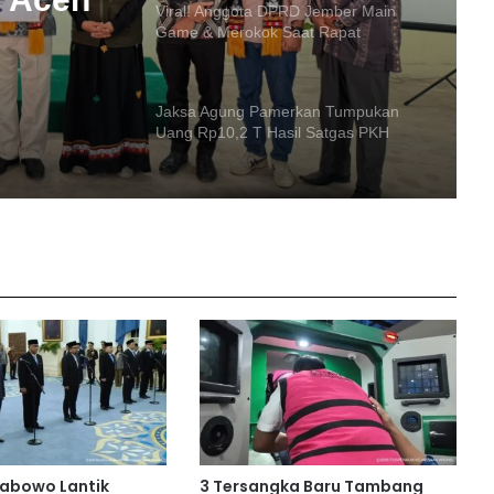
i Aceh
Kesehatan
Jaksa Agung Pamerkan Tumpukan
Uang Rp10,2 T Hasil Satgas PKH
Demo Sopir di Kalsel: Desak
Pencabutan Izin SPBU yang Main
dengan Pelangsir
MK Tolak Gugatan UU IKN, Jakarta
Tetap Ibu Kota
Pahit Jadi Manis! Ocha Dapat
Beasiswa ke Tiongkok Usai Viral di
Lomba Cerdas Cermat
Mbah Mardijiyono, Tunaikan Haji di
rabowo Lantik
3 Tersangka Baru Tambang