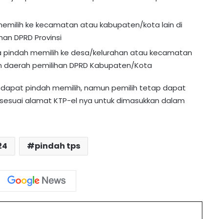
memilih ke kecamatan atau kabupaten/kota lain di
han DPRD Provinsi
a pindah memilih ke desa/kelurahan atau kecamatan
an daerah pemilihan DPRD Kabupaten/Kota
k dapat pindah memilih, namun pemilih tetap dapat
li sesuai alamat KTP-el nya untuk dimasukkan dalam
MK Tolak Gugatan UU IKN, Jakarta
Tetap Ibu Kota
24
pindah tps
Pahit Jadi Manis! Ocha Dapat
Beasiswa ke Tiongkok Usai Viral di
Lomba Cerdas Cermat
Mbah Mardijiyono, Tunaikan Haji di
int
Usia Satu Abad Demi Wujudkan