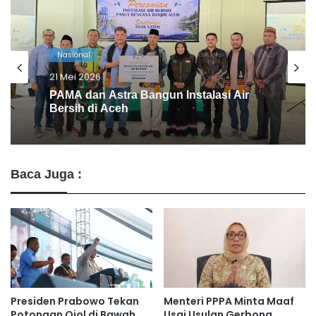
Nasional
15 Mei 2026
Viral! Anggota DPRD Jember Main
Game & Merokok Saat Rapat Kesehatan
Baca Juga :
Presiden Prabowo Tekan
Menteri PPPA Minta Maaf
Potongan Ojol di Bawah
Usai Usulan Gerbong