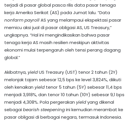
terjadi di pasar global pasca rilis data pasar tenaga
kerja Amerika Serikat (AS) pada Jumat lalu. “Data
nonfarm payroll
AS yang melampaui ekspektasi pasar
memicu aksi jual di pasar obligasi AS, US Treasury,”
ungkapnya. “Hal ini mengindikasikan bahwa pasar
tenaga kerja AS masih resilien meskipun aktivitas
ekonomi mulai terpengaruh oleh tensi perang dagang
global.”
Akibatnya,
yield
US Treasury (UST) tenor 2 tahun (2Y)
melonjak tajam sebesar 12,5 bps ke level 3,824%, diikuti
oleh kenaikan
yield
tenor 5 tahun (5Y) sebesar 11,4 bps
menjadi 3,918%, dan tenor 10 tahun (10Y) sebesar 9,1 bps
menjadi 4,308%. Pola pergerakan
yield
yang dikenal
sebagai
bearish steepening
ini kemudian merambat ke
pasar obligasi di berbagai negara, termasuk Indonesia.