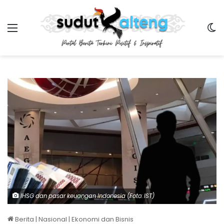
Menu
Sw
IHSG dan pasar keuangan Indonesia (Foto: IST)
Berita
|
Nasional
|
Ekonomi dan Bisnis