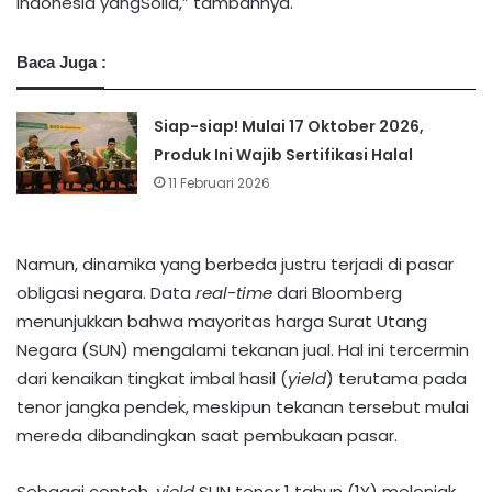
Indonesia yangSolid,” tambahnya.
Baca Juga :
Siap-siap! Mulai 17 Oktober 2026,
Produk Ini Wajib Sertifikasi Halal
11 Februari 2026
Namun, dinamika yang berbeda justru terjadi di pasar
obligasi negara. Data
real-time
dari Bloomberg
menunjukkan bahwa mayoritas harga Surat Utang
Negara (SUN) mengalami tekanan jual. Hal ini tercermin
dari kenaikan tingkat imbal hasil (
yield
) terutama pada
tenor jangka pendek, meskipun tekanan tersebut mulai
mereda dibandingkan saat pembukaan pasar.
Sebagai contoh,
yield
SUN tenor 1 tahun (1Y) melonjak