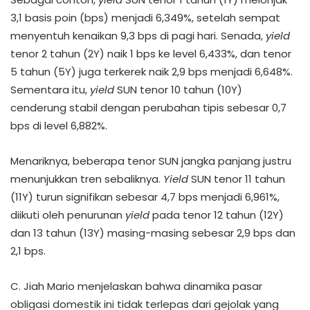
3,1 basis poin (bps) menjadi 6,349%, setelah sempat
menyentuh kenaikan 9,3 bps di pagi hari. Senada,
yield
tenor 2 tahun (2Y) naik 1 bps ke level 6,433%, dan tenor
5 tahun (5Y) juga terkerek naik 2,9 bps menjadi 6,648%.
Sementara itu,
yield
SUN tenor 10 tahun (10Y)
cenderung stabil dengan perubahan tipis sebesar 0,7
bps di level 6,882%.
Menariknya, beberapa tenor SUN jangka panjang justru
menunjukkan tren sebaliknya.
Yield
SUN tenor 11 tahun
(11Y) turun signifikan sebesar 4,7 bps menjadi 6,961%,
diikuti oleh penurunan
yield
pada tenor 12 tahun (12Y)
dan 13 tahun (13Y) masing-masing sebesar 2,9 bps dan
2,1 bps.
C. Jiah Mario menjelaskan bahwa dinamika pasar
obligasi domestik ini tidak terlepas dari gejolak yang