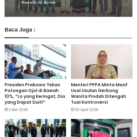
Game & Merokok Saat Rapat Kesehatan
Baca Juga :
Presiden Prabowo Tekan
Menteri PPPA Minta Maaf
Potongan Ojol di Bawah
Usai Usulan Gerbong
10%, “Lo yang Keringat, Dia
Wanita Pindah Ditengah
yang Dapat Duit!”
Tuai Kontroversi
2 Mei 2026
30 April 2026