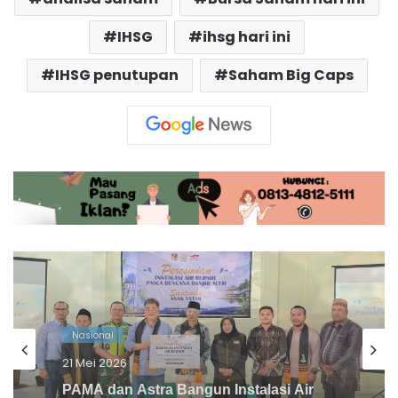
IHSG
ihsg hari ini
IHSG penutupan
Saham Big Caps
Nasional
15 Mei 2026
Viral! Anggota DPRD Jember Main