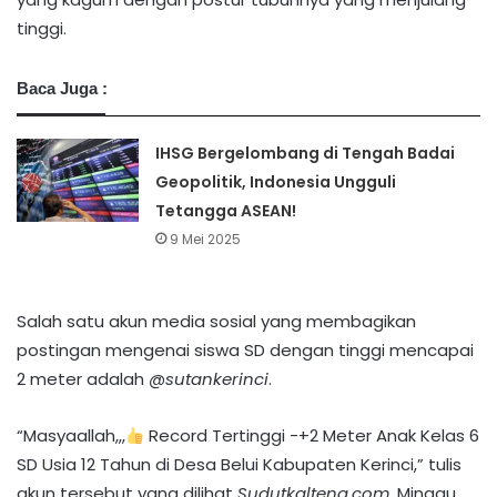
tinggi.
Baca Juga :
IHSG Bergelombang di Tengah Badai
Geopolitik, Indonesia Ungguli
Tetangga ASEAN!
9 Mei 2025
Salah satu akun media sosial yang membagikan
postingan mengenai siswa SD dengan tinggi mencapai
2 meter adalah
@sutankerinci
.
“Masyaallah,,,
Record Tertinggi -+2 Meter Anak Kelas 6
SD Usia 12 Tahun di Desa Belui Kabupaten Kerinci,” tulis
akun tersebut yang dilihat
Sudutkalteng.com
, Minggu