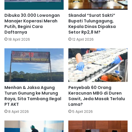
Dibuka 30.000 Lowongan
Skandal “Surat Sakti”
Manajer Koperasi Merah
Bupati Tulungagung,
Putih, Begini Cara
Kepala Dinas Dipaksa
Daftarnya
Setor Rp2,8 M?
18 April 2026
12 April 2026
Menhan & Jaksa Agung
Penyebab 60 Orang
Turun Gunung ke Murung
Keracunan MBG di Duren
Raya, Sita Tambang Ilegal
Sawit, Jeda Masak Terlalu
PT AKT
Lama?
8 April 2026
5 April 2026