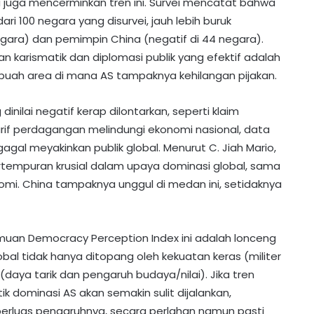
 juga mencerminkan tren ini. Survei mencatat bahwa
ri 100 negara yang disurvei, jauh lebih buruk
egara) dan pemimpin China (negatif di 44 negara).
 karismatik dan diplomasi publik yang efektif adalah
sebuah area di mana AS tampaknya kehilangan pijakan.
nilai negatif kerap dilontarkan, seperti klaim
f perdagangan melindungi ekonomi nasional, data
agal meyakinkan publik global. Menurut C. Jiah Mario,
tempuran krusial dalam upaya dominasi global, sama
omi. China tampaknya unggul di medan ini, setidaknya
emuan Democracy Perception Index ini adalah lonceng
bal tidak hanya ditopang oleh kekuatan keras (militer
(daya tarik dan pengaruh budaya/nilai). Jika tren
tik dominasi AS akan semakin sulit dijalankan,
rluas pengaruhnya, secara perlahan namun pasti