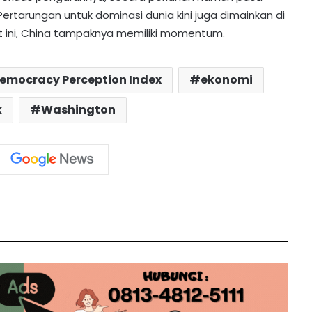
Pertarungan untuk dominasi dunia kini juga dimainkan di
aat ini, China tampaknya memiliki momentum.
Kronologi Penemuan Lansia yang
Hilang 10 Hari di Hutan Malawaken
oleh Pencari Burung
emocracy Perception Index
ekonomi
k
Washington
Pergi Pakai Klotok, Nelayan di Barito
Utara Ditemukan Meninggal
Mengapung
LPB Hatapa Latih UMKM Perikanan
Teknik Pembenihan Ikan Nila
int
PAMA dan Astra Bangun Instalasi Air
Bersih di Aceh
Viral! Anggota DPRD Jember Main
Game & Merokok Saat Rapat