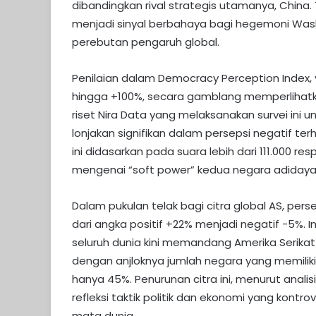
dibandingkan rival strategis utamanya, China.
menjadi sinyal berbahaya bagi hegemoni Washi
perebutan pengaruh global.
Penilaian dalam Democracy Perception Index, 
hingga +100%, secara gamblang memperlihatk
riset Nira Data yang melaksanakan survei ini 
lonjakan signifikan dalam persepsi negatif te
ini didasarkan pada suara lebih dari 111.000 r
mengenai “soft power” kedua negara adidaya
Dalam pukulan telak bagi citra global AS, pers
dari angka positif +22% menjadi negatif -5%. I
seluruh dunia kini memandang Amerika Serikat 
dengan anjloknya jumlah negara yang memiliki
hanya 45%. Penurunan citra ini, menurut analisi
refleksi taktik politik dan ekonomi yang kontrov
mata dunia.