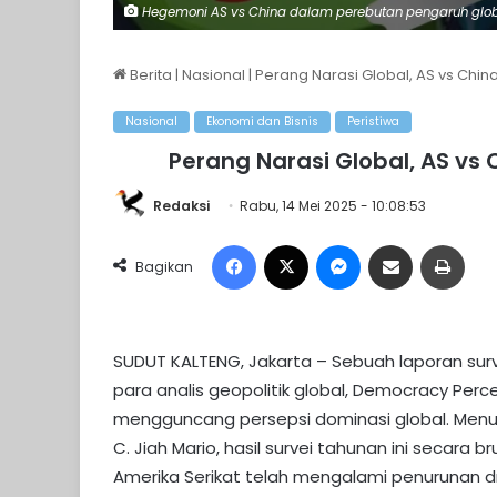
Hegemoni AS vs China dalam perebutan pengaruh global
Berita
|
Nasional
|
Perang Narasi Global, AS vs Chin
Nasional
Ekonomi dan Bisnis
Peristiwa
Perang Narasi Global, AS vs
Redaksi
Rabu, 14 Mei 2025 - 10:08:53
Facebook
X
Messenger
Share via Email
Print
Bagikan
SUDUT KALTENG, Jakarta – Sebuah laporan sur
para analis geopolitik global, Democracy Pe
mengguncang persepsi dominasi global. Menu
C. Jiah Mario, hasil survei tahunan ini secara
Amerika Serikat telah mengalami penurunan dra