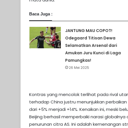
Baca Juga :
JANTUNG MAU COPOT!
Odegaard Titisan Dewa
Selamatkan Arsenal dari
Amukan Juru Kunci di Laga
Pamungkas!
26 Mei 2025
Kontras yang mencolok terlihat pada rival uta
terhadap China justru menunjukkan perbaikan y
dari +5% menjadi +14%. Kenaikan ini, meski 
Beijing berhasil memperbaiki narasi globalny
penurunan citra AS. Ini adalah kemenangan st