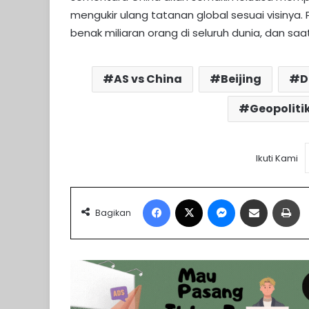
mengukir ulang tatanan global sesuai visinya. 
benak miliaran orang di seluruh dunia, dan s
AS vs China
Beijing
D
Geopoliti
Ikuti Kami
Facebook
X
Messenger
Share via Email
Pr
Bagikan