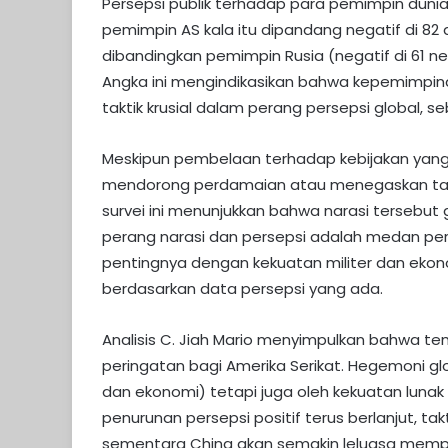
Persepsi publik terhadap para pemimpin dunia
pemimpin AS kala itu dipandang negatif di 82 da
dibandingkan pemimpin Rusia (negatif di 61 n
Angka ini mengindikasikan bahwa kepemimpinan
taktik krusial dalam perang persepsi global, 
Meskipun pembelaan terhadap kebijakan yang di
mendorong perdamaian atau menegaskan tari
survei ini menunjukkan bahwa narasi tersebut g
perang narasi dan persepsi adalah medan per
pentingnya dengan kekuatan militer dan ekon
berdasarkan data persepsi yang ada.
Analisis C. Jiah Mario menyimpulkan bahwa t
peringatan bagi Amerika Serikat. Hegemoni glo
dan ekonomi) tetapi juga oleh kekuatan lunak 
penurunan persepsi positif terus berlanjut, tak
sementara China akan semakin leluasa mempe