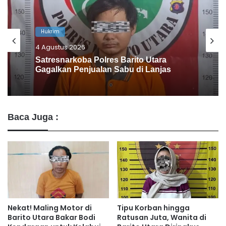
Gunung Mas
1 Agustus 2026
Antisipasi Karhutla, Polres Gunung Mas
Intensifkan Patroli Dialogis dan
Koordinasi Lintas Instansi
Baca Juga :
Nekat! Maling Motor di
Tipu Korban hingga
Barito Utara Bakar Bodi
Ratusan Juta, Wanita di