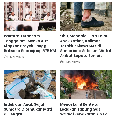
Pantura Terancam
​”Ibu, Mandala Lupa Kalau
Tenggelam, Menko AHY
Anak Yatim”, Kalimat
Siapkan Proyek Tanggul
Terakhir Siswa SMK di
Raksasa Sepanjang 575 KM
Samarinda Sebelum Wafat
Akibat Sepatu Sempit
5 Mei 2026
5 Mei 2026
Induk dan Anak Gajah
Mencekam! Rentetan
Sumatra Ditemukan Mati
Ledakan Tabung Gas
di Bengkulu
Warnai Kebakaran Kios di