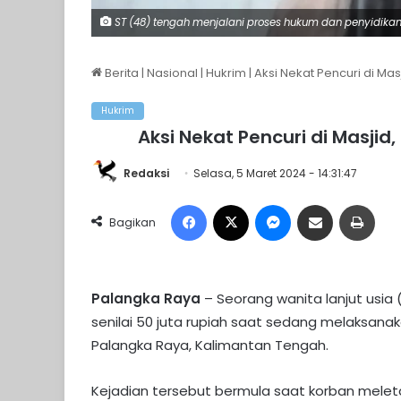
ST (48) tengah menjalani proses hukum dan penyidikan 
Berita
|
Nasional
|
Hukrim
|
Aksi Nekat Pencuri di Mas
Hukrim
Aksi Nekat Pencuri di Masjid
Redaksi
Selasa, 5 Maret 2024 - 14:31:47
Facebook
X
Messenger
Share via Email
Print
Bagikan
Palangka Raya
– Seorang wanita lanjut usia
senilai 50 juta rupiah saat sedang melaksanaka
Palangka Raya, Kalimantan Tengah.
Kejadian tersebut bermula saat korban melet