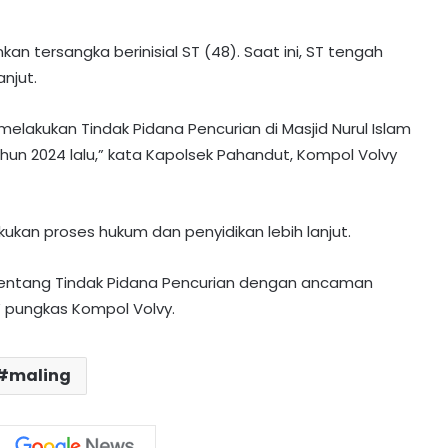
kan tersangka berinisial ST (48). Saat ini, ST tengah
njut.
elakukan Tindak Pidana Pencurian di Masjid Nurul Islam
hun 2024 lalu,” kata Kapolsek Pahandut, Kompol Volvy
kukan proses hukum dan penyidikan lebih lanjut.
 tentang Tindak Pidana Pencurian dengan ancaman
Sabu Disembunyikan di Gulungan
” pungkas Kompol Volvy.
Gorden hingga Bagasi Motor
maling
Polres Barito Utara Gulung 25 Pelaku
Kejahatan 3C, Kasus Curat Paling
Mendominasi