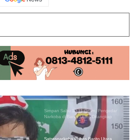
Dua Pria di Barito Utara Dibekuk Polisi
Gegara Edarkan Sabu
int
Polres Barito Utara Gagalkan
Peredaran Narkoba di Jalan Negara
Km 18, 7 Gram Sabu Disita
Nekat! Maling Motor di Barito Utara
Bakar Bodi Kendaraan untuk Kelabui
Polisi
Simpan Sabu 10,11 Gram, Pengedar
Narkoba di Barito Utara Ditangkap
Satresnarkoba Polres Barito Utara
Gagalkan Penjualan Sabu di Lanjas