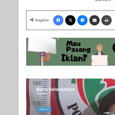
Facebook
X
Messenger
Share via Email
Pr
Bagikan
Baca Selanjutnya
Hukrim