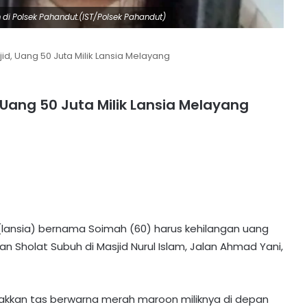
di Polsek Pahandut.(IST/Polsek Pahandut)
jid, Uang 50 Juta Milik Lansia Melayang
, Uang 50 Juta Milik Lansia Melayang
 (lansia) bernama Soimah (60) harus kehilangan uang
n Sholat Subuh di Masjid Nurul Islam, Jalan Ahmad Yani,
akkan tas berwarna merah maroon miliknya di depan