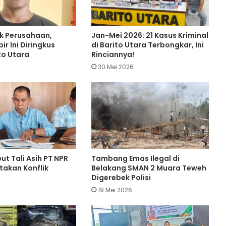
Dua Pria di Barito Utara Dibekuk Polisi
Gegara Edarkan Sabu
k Perusahaan,
Jan-Mei 2026: 21 Kasus Kriminal
r Ini Diringkus
di Barito Utara Terbongkar, Ini
to Utara
Rinciannya!
Polres Barito Utara Gagalkan
6
30 Mei 2026
Peredaran Narkoba di Jalan Negara
Km 18, 7 Gram Sabu Disita
Nekat! Maling Motor di Barito Utara
Bakar Bodi Kendaraan untuk Kelabui
Polisi
Simpan Sabu 10,11 Gram, Pengedar
ut Tali Asih PT NPR
Tambang Emas Ilegal di
Narkoba di Barito Utara Ditangkap
takan Konflik
Belakang SMAN 2 Muara Teweh
Digerebek Polisi
6
19 Mei 2026
Satresnarkoba Polres Barito Utara
Gagalkan Penjualan Sabu di Lanjas