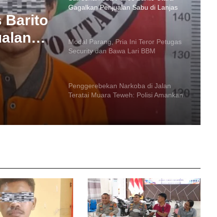
Modal Parang, Pria Ini Teror Petugas
Security dan Bawa Lari BBM
Perusahaan
 Barito
ualan
Penggerebekan Narkoba di Jalan
i Teror
Teratai Muara Teweh: Polisi Amankan
41,48 Gram Sabu
n Bawa
n
Kuras Saldo ATM Lansia Rp18,3 Juta
Untuk Judol
Sabu Disembunyikan di Gulungan
Gorden hingga Bagasi Motor
Polres Barito Utara Gulung 25 Pelaku
Kejahatan 3C, Kasus Curat Paling
Mendominasi