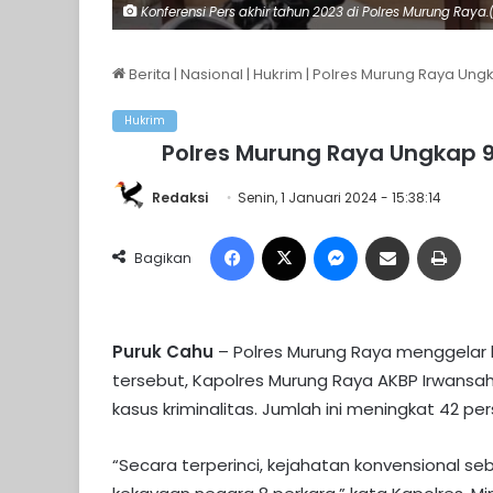
Konferensi Pers akhir tahun 2023 di Polres Murung Raya
Berita
|
Nasional
|
Hukrim
|
Polres Murung Raya Ungka
Hukrim
Polres Murung Raya Ungkap 95
Redaksi
Senin, 1 Januari 2024 - 15:38:14
Facebook
X
Messenger
Share via Email
Print
Bagikan
Puruk Cahu
– Polres Murung Raya menggelar 
tersebut, Kapolres Murung Raya AKBP Irwans
kasus kriminalitas. Jumlah ini meningkat 42 p
“Secara terperinci, kejahatan konvensional seb