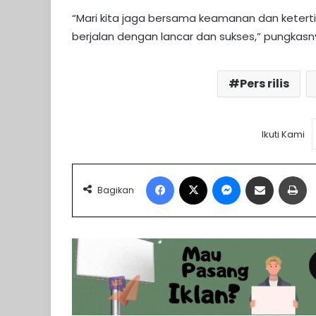
“Mari kita jaga bersama keamanan dan ketert
berjalan dengan lancar dan sukses,” pungkas
Pers rilis
Ikuti Kami
Facebook
X
Messenger
Share via Email
Pr
Bagikan