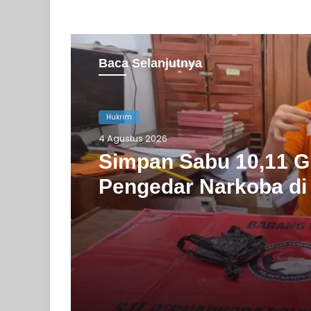
Baca Selanjutnya
Hukrim
Hukrim
4 Agustus 2026
4 Agustus 2026
Satresnarkoba Polres
Simpan Sabu 10,11 G
Utara Gagalkan Penj
Pengedar Narkoba di 
Sabu di Lanjas
Utara Ditangkap