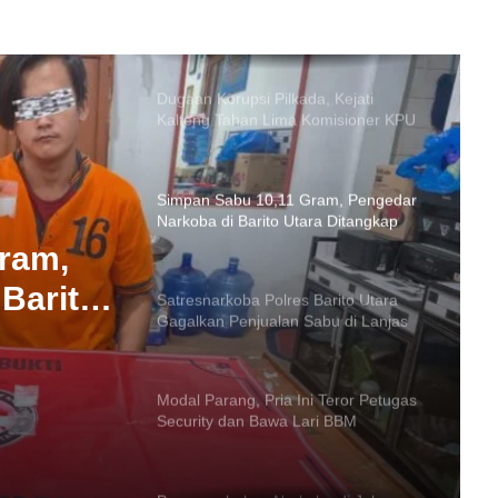
Dugaan Korupsi Pilkada, Kejati
Kalteng Tahan Lima Komisioner KPU
Kotim
Simpan Sabu 10,11 Gram, Pengedar
Narkoba di Barito Utara Ditangkap
Satresnarkoba Polres Barito Utara
Gagalkan Penjualan Sabu di Lanjas
Modal Parang, Pria Ini Teror Petugas
 Barito
Security dan Bawa Lari BBM
ram,
Perusahaan
ualan
Barito
Penggerebekan Narkoba di Jalan
Teratai Muara Teweh: Polisi Amankan
41,48 Gram Sabu