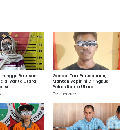
Kuras Saldo ATM Lansia Rp18,3 Juta
Untuk Judol
Sabu Disembunyikan di Gulungan
Gorden hingga Bagasi Motor
Polres Barito Utara Gulung 25 Pelaku
Kejahatan 3C, Kasus Curat Paling
Mendominasi
n hingga Ratusan
Gondol Truk Perusahaan,
a di Barito Utara
Mantan Sopir Ini Diringkus
Dua Pria di Barito Utara Dibekuk Polisi
olisi
Polres Barito Utara
Gegara Edarkan Sabu
6
5 Juni 2026
Polres Barito Utara Gagalkan
Peredaran Narkoba di Jalan Negara
Km 18, 7 Gram Sabu Disita