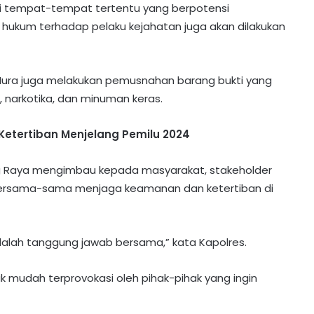
i tempat-tempat tertentu yang berpotensi
 hukum terhadap pelaku kejahatan juga akan dilakukan
s Mura juga melakukan pemusnahan barang bukti yang
, narkotika, dan minuman keras.
etertiban Menjelang Pemilu 2024
ng Raya mengimbau kepada masyarakat, stakeholder
k bersama-sama menjaga keamanan dan ketertiban di
lah tanggung jawab bersama,” kata Kapolres.
 mudah terprovokasi oleh pihak-pihak yang ingin
Kuras Saldo ATM Lansia Rp18,3 Juta