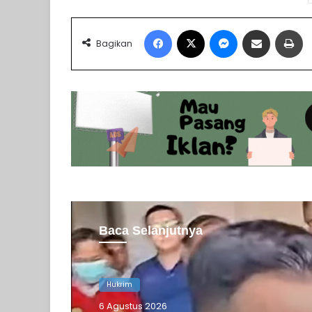
Facebook
X
Messenger
Share via Email
Pr
Bagikan
Baca Selanjutnya
Hukrim
Hukrim