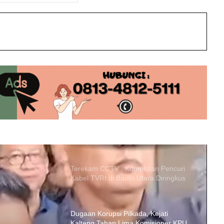
int
Polres Barito Utara Gulung 25 Pelaku
Kejahatan 3C, Kasus Curat Paling
Mendominasi
Dua Pria di Barito Utara Dibekuk Polisi
Gegara Edarkan Sabu
Terekam CCTV , Komplotan Pencuri
Kabel TVRI di Barito Utara Diringkus
Dugaan Korupsi Pilkada, Kejati
Kalteng Tahan Lima Komisioner KPU
Kotim
Simpan Sabu 10,11 Gram, Pengedar