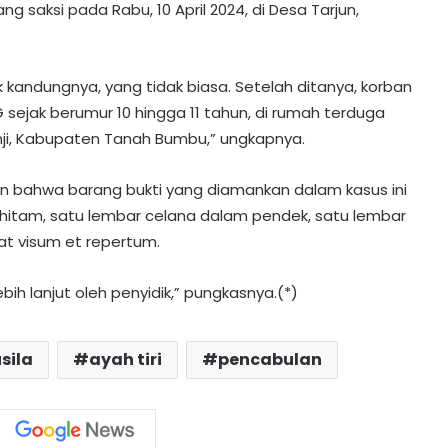
 saksi pada Rabu, 10 April 2024, di Desa Tarjun,
k kandungnya, yang tidak biasa. Setelah ditanya, korban
G sejak berumur 10 hingga 11 tahun, di rumah terduga
nji, Kabupaten Tanah Bumbu,” ungkapnya.
n bahwa barang bukti yang diamankan dalam kasus ini
-hitam, satu lembar celana dalam pendek, satu lembar
at visum et repertum.
Penggerebekan Narkoba di Jalan
Teratai Muara Teweh: Polisi Amankan
41,48 Gram Sabu
bih lanjut oleh penyidik,” pungkasnya.(*)
Kuras Saldo ATM Lansia Rp18,3 Juta
Untuk Judol
sila
ayah tiri
pencabulan
Sabu Disembunyikan di Gulungan
Gorden hingga Bagasi Motor