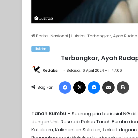
ilustrasi
Berita
|
Nasional
|
Hukrim
|
Terbongkar, Ayah Rudapa
Hukrim
Terbongkar, Ayah Rudap
Redaksi
Selasa, 16 April 2024 - 11:47:06
Facebook
X
Messenger
Share via Email
Print
Bagikan
Tanah Bumbu
– Seorang pria berinisial NG di
dengan Unit Resmob Polres Tanah Bumbu deng
Kotabaru, Kalimantan Selatan, terkait dugaan 
Penangkapan ini dilakukan berdasarkan laporan 