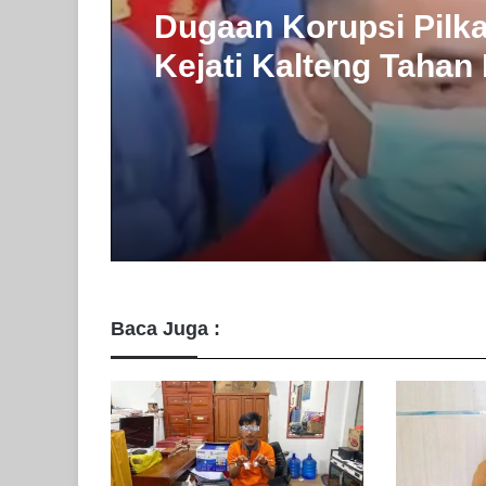
4 Agustus 2026
6 Agustus 2026
Simpan Sabu 10,11 G
Pengedar Narkoba di 
Dugaan Korupsi Pilk
Utara Ditangkap
Kejati Kalteng Tahan
Komisioner KPU Kot
Baca Juga :