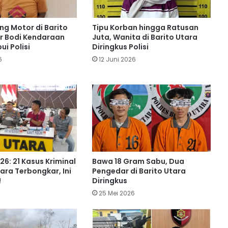
Gorden hingga Bagasi Motor
ng Motor di Barito
Tipu Korban hingga Ratusan
r Bodi Kendaraan
Juta, Wanita di Barito Utara
Polres Barito Utara Gulung 25 Pelaku
ui Polisi
Diringkus Polisi
Kejahatan 3C, Kasus Curat Paling
Mendominasi
6
12 Juni 2026
Dua Pria di Barito Utara Dibekuk Polisi
Gegara Edarkan Sabu
Terekam CCTV , Komplotan Pencuri
Kabel TVRI di Barito Utara Diringkus
6: 21 Kasus Kriminal
Bawa 18 Gram Sabu, Dua
tara Terbongkar, Ini
Pengedar di Barito Utara
Dugaan Korupsi Pilkada, Kejati
!
Diringkus
Kalteng Tahan Lima Komisioner KPU
6
25 Mei 2026
Kotim
Simpan Sabu 10,11 Gram, Pengedar