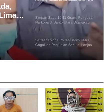
Narkoba di Barito Utara Ditangkap
ram,
Satresnarkoba Polres Barito Utara
Gagalkan Penjualan Sabu di Lanjas
Barito
ada,
 Lima
Modal Parang, Pria Ini Teror Petugas
Security dan Bawa Lari BBM
im
Perusahaan
Penggerebekan Narkoba di Jalan
Teratai Muara Teweh: Polisi Amankan
41,48 Gram Sabu
Kuras Saldo ATM Lansia Rp18,3 Juta
Untuk Judol
Sabu Disembunyikan di Gulungan